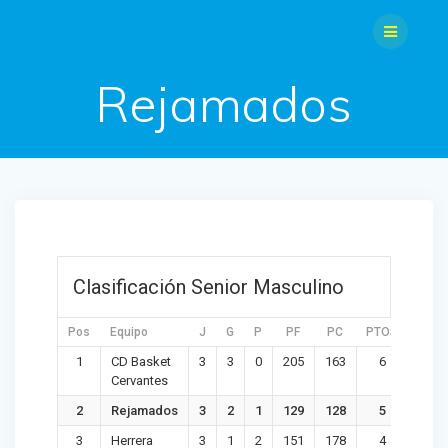
Saltar
al
contenido
Rejamados
Clasificación Senior Masculino
Pos
Equipo
J
G
P
PF
PC
PTOS
DIF
1
CD Basket
3
3
0
205
163
6
42
Cervantes
2
Rejamados
3
2
1
129
128
5
1
3
Herrera
3
1
2
151
178
4
-27