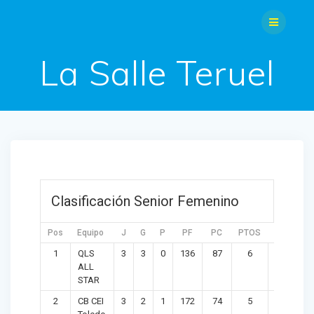
Saltar
al
contenido
La Salle Teruel
Clasificación Senior Femenino
Pos
Equipo
J
G
P
PF
PC
PTOS
DIF
1
QLS
3
3
0
136
87
6
49
ALL
STAR
2
CB CEI
3
2
1
172
74
5
98