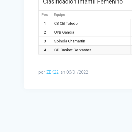
Clasificación Infantil Femenino
Pos
Equipo
1
CB CEI Toledo
2
UPB Gandía
3
Spínola Chamartín
4
CD Basket Cervantes
por
ZBK22
en 06/01/2022