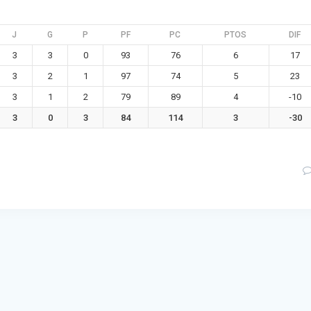
J
G
P
PF
PC
PTOS
DIF
3
3
0
93
76
6
17
3
2
1
97
74
5
23
3
1
2
79
89
4
-10
3
0
3
84
114
3
-30