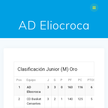
Saltar
al
contenido
AD Eliocroca
Clasificación Junior (M) Oro
Pos
Equipo
J
G
P
PF
PC
PTOS
DIF
1
AD
3
3
0
163
116
6
47
Eliocroca
2
CD Basket
3
2
1
140
125
5
15
Cervantes