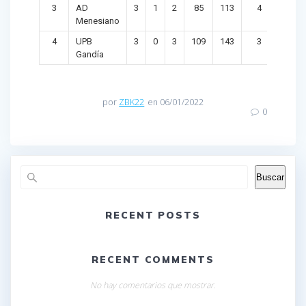
3
AD
3
1
2
85
113
4
-28
Menesiano
4
UPB
3
0
3
109
143
3
-34
Gandía
por
ZBK22
en 06/01/2022
0
Buscar
RECENT POSTS
RECENT COMMENTS
No hay comentarios que mostrar.