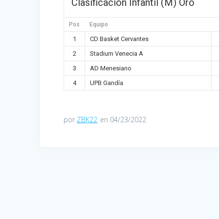
Clasificación Infantil (M) Oro
Pos
Equipo
1
CD Basket Cervantes
2
Stadium Venecia A
3
AD Menesiano
4
UPB Gandía
por
ZBK22
en 04/23/2022