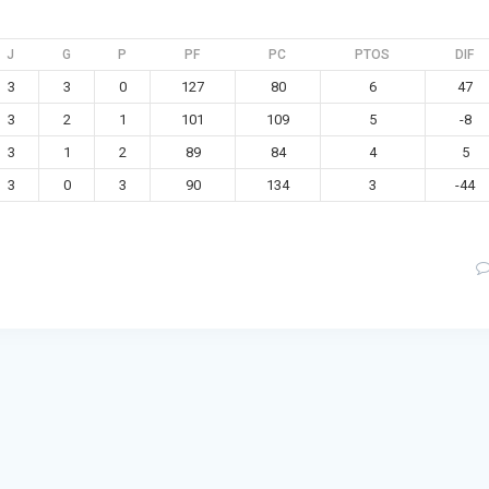
J
G
P
PF
PC
PTOS
DIF
3
3
0
127
80
6
47
3
2
1
101
109
5
-8
3
1
2
89
84
4
5
3
0
3
90
134
3
-44