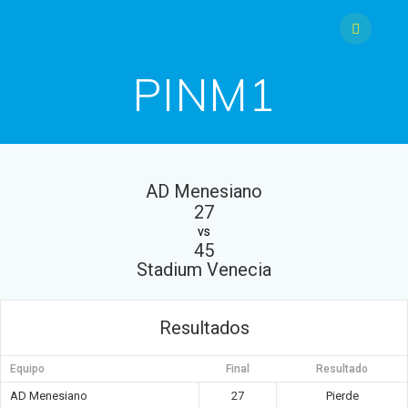
Saltar
al
contenido
PINM1
AD Menesiano
27
vs
45
Stadium Venecia
Resultados
Equipo
Final
Resultado
AD Menesiano
27
Pierde