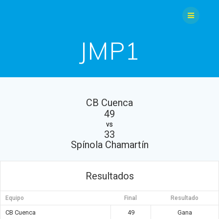
Saltar
al
contenido
JMP1
CB Cuenca
49
vs
33
Spínola Chamartín
Resultados
Equipo
Final
Resultado
CB Cuenca
49
Gana