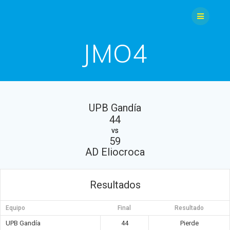
Saltar
al
contenido
JMO4
UPB Gandía
44
vs
59
AD Eliocroca
Resultados
Equipo
Final
Resultado
UPB Gandía
44
Pierde