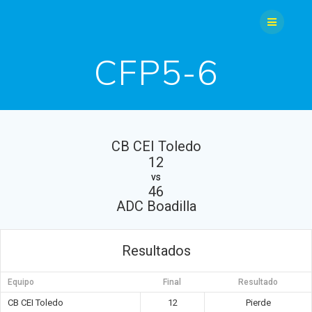
Saltar
al
contenido
CFP5-6
CB CEI Toledo
12
vs
46
ADC Boadilla
Resultados
Equipo
Final
Resultado
CB CEI Toledo
12
Pierde