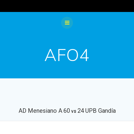
AFO4
AD Menesiano A
60
24
UPB Gandía
vs