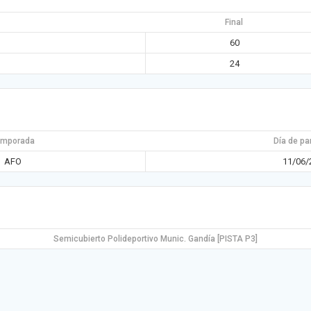
Final
60
24
emporada
Día de pa
AFO
11/06/
Semicubierto Polideportivo Munic. Gandía [PISTA P3]